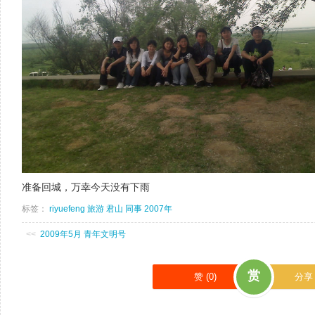
准备回城，万幸今天没有下雨
标签：
riyuefeng
旅游
君山
同事
2007年
<<
2009年5月 青年文明号
赏
赞 (
0
)
分享