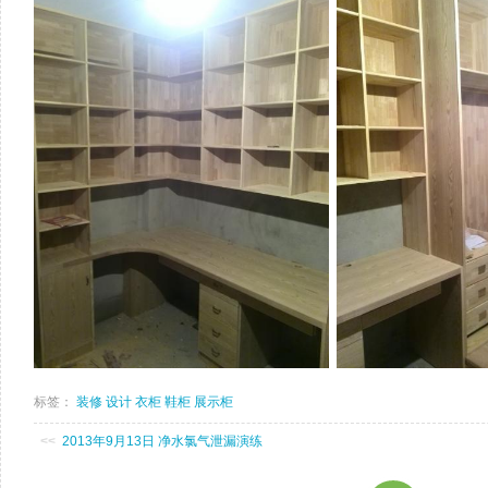
标签：
装修
设计
衣柜
鞋柜
展示柜
<<
2013年9月13日 净水氯气泄漏演练