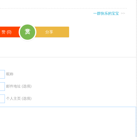
一群快乐的宝宝
>>
赏
赞 (
0
)
分享
昵称
邮件地址 (选填)
个人主页 (选填)