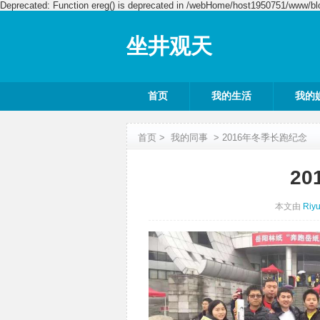
Deprecated: Function ereg() is deprecated in /webHome/host1950751/www/blo
坐井观天
首页
我的生活
我的
首页
>
我的同事
>
2016年冬季长跑纪念
2
本文由
Riy