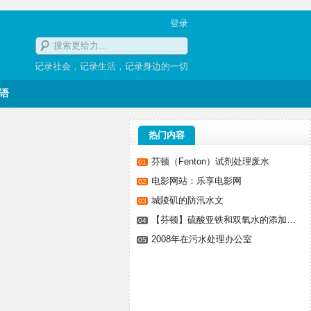
登录
记录社会，记录生活，记录身边的一切
语
热门内容
芬顿（Fenton）试剂处理废水
01
电影网站：乐享电影网
02
城陵矶的防汛水文
03
【芬顿】硫酸亚铁和双氧水的添加顺序与PH值控制
04
2008年在污水处理办公室
05